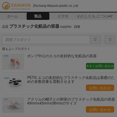
ZheJiang lifepack plastic co.,Ltd
ホーム
製品
ビデオ
わたしたち に つい て
>>
プラスチック化粧品の容器
品質
supplier.
(14)
最もよいプロダクト
ポンプ中心のエコの友好的な化粧品の容器
今すぐお問い合わせ
PETG エコの友好的なプラスチック化粧品は基礎のた
めの多数容量を震動させます
お問い合わせ
アクリルの帽子との卵形のプラスチック化粧品の容器
49mmx45mmx38mmのサイズ
お問い合わせ