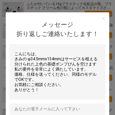
ふたが付いている15gプラスチック化粧品の瓶、プラ
スチック クリーム色の瓶によってカスタマイズされ
る色
お問い合わせ
メッセージ
倍によって囲まれる明確なプラスチック化粧品の容器
の絹の印刷の仕上げ
折り返しご連絡いたします！
お問い合わせ
カスタマイズされた表面クリームの瓶、プラスチック
クリーム色の容器の真珠の白色
お問い合わせ
顔の濃縮物のための豪華な卵形のプラスチック化粧品
の容器
お問い合わせ
唇のマスクの空の構造の容器、15gは物質的なローシ
ョンの瓶内部PPを空けます
お問い合わせ
終わり15g容量を金属で処理する小型旅行サイズのプ
ラスチック化粧品の容器