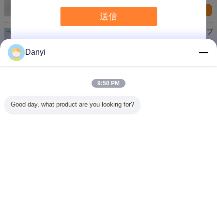
お問い合わせ
送信
豪華な様式の帽子が付いている倍によって囲まれるプ
ラスチック化粧品の容器の空気のない構造
お問い合わせ
Danyi
化粧品シリンダー形の外のびんの絵画終わりのための
35ml PPの空気のないびん
9:50 PM
お問い合わせ
Good day, what product are you looking for?
1 / 2
言語を変えて下さい
s
Japanese
ホーム
|
わたしたち に つい て
|
連絡 ください
|
地図
|
プライバシーポリシー