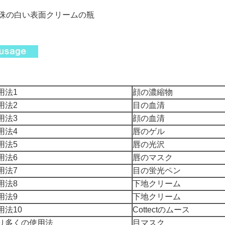
珠の白い表面クリームの瓶
用法1
顔の濃縮物
用法2
目の血清
用法3
顔の血清
用法4
唇のゲル
用法5
唇の光沢
用法6
唇のマスク
用法7
目の蛍光ペン
用法8
下地クリーム
用法9
下地クリーム
用法10
Cottectのムース
り多くの使用法
目マスク