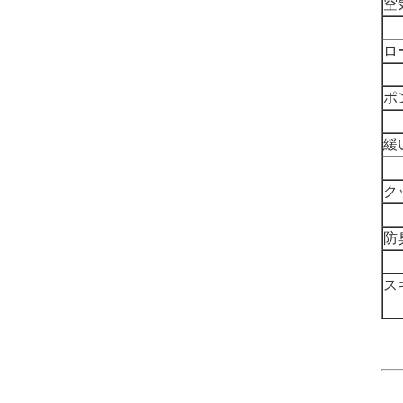
空
ロ
ポ
緩
ク
防
ス