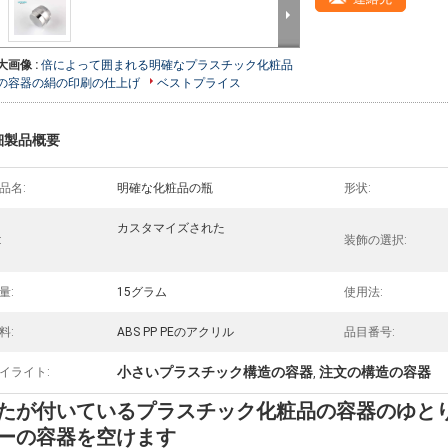
大画像 :
倍によって囲まれる明確なプラスチック化粧品
の容器の絹の印刷の仕上げ
ベストプライス
細製品概要
品名:
明確な化粧品の瓶
形状:
カスタマイズされた
:
装飾の選択:
量:
15グラム
使用法:
料:
ABS PP PEのアクリル
品目番号:
小さいプラスチック構造の容器
注文の構造の容器
イライト:
,
たが付いているプラスチック化粧品の容器のゆと
ーの容器を空けます