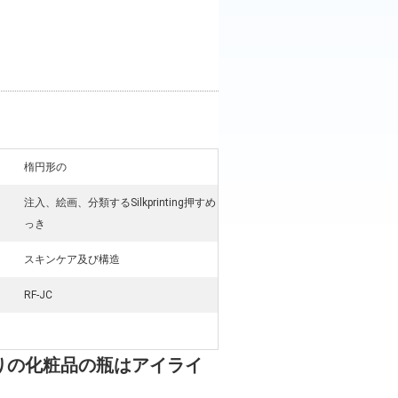
楕円形の
注入、絵画、分類するSilkprinting押すめ
っき
スキンケア及び構造
RF-JC
りの化粧品の瓶はアイライ