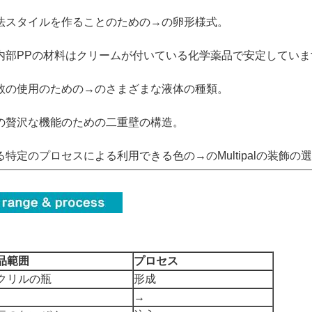
法スタイルを作ることのための→の卵形様式。
内部PPの材料はクリームが付いている化学薬品で安定していま
数の使用のための→のさまざまな液体の種類。
の贅沢な機能のための二重壁の構造。
る特定のプロセスによる利用できる色の→のMultipalの装飾の
品範囲
プロセス
クリルの瓶
形成
→