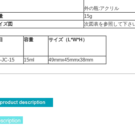
外の瓶:アクリル
量
15g
イズ図
次図表を参照して下さ
目
容量
サイズ（L*W*H）
-JC-15
15ml
49mmx45mmx38mm