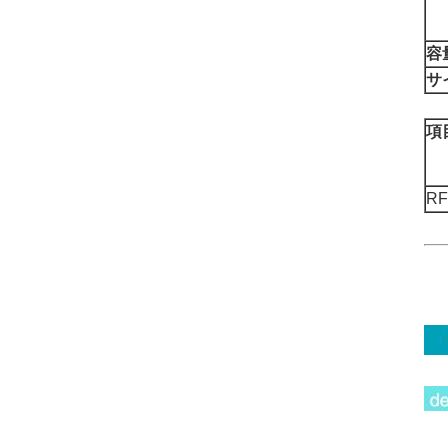
容
サ
項
RF