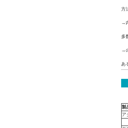
方
→
多
→
あ
製
ア