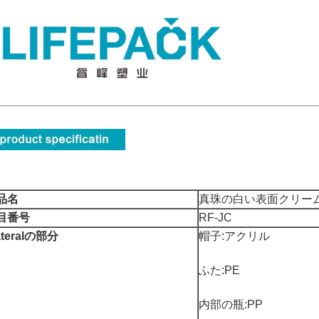
品名
真珠の白い表面クリー
目番号
RF-JC
teralの部分
帽子:アクリル
ふた:PE
内部の瓶:PP