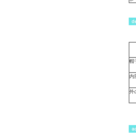
帽
内
外