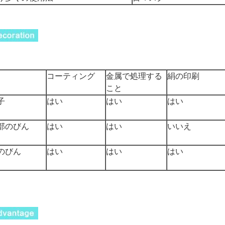
コーティング
金属で処理する
絹の印刷
こと
子
はい
はい
はい
部のびん
はい
はい
いいえ
のびん
はい
はい
はい