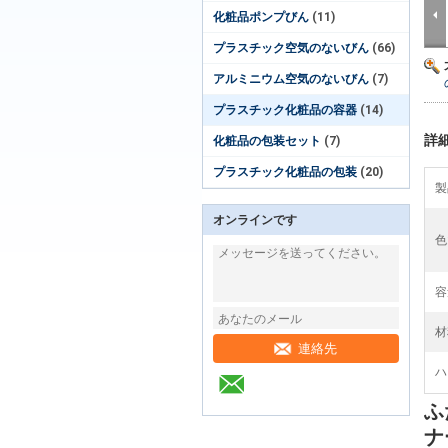
化粧品ポンプびん
(11)
プラスチック空気のないびん
(66)
アルミニウム空気のないびん
(7)
プラスチック化粧品の容器
(14)
詳
化粧品の包装セット
(7)
プラスチック化粧品の包装
(20)
製
オンラインです
色
容
材
連絡先
ハ
ふ
ナ