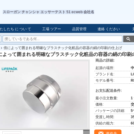
スローガン チャンシャ エッサーテスト 51 ecweb 会社名
たしたち に つい て
工場 ツアー
品質管理
連絡 ください
倍によって囲まれる明確なプラスチック化粧品の容器の絹の印刷の仕上げ
によって囲まれる明確なプラスチック化粧品の容器の絹の印刷
商品の詳細:
起源の場所:
ブランド名:
L
モデル番号:
R
お支払配送条件:
最小注文数量:
1
価格:
パッケージの詳細:
受渡し時間:
3
供給の能力:
6
連絡先