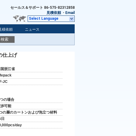
セールス＆サポート
86-575-82312858
見積依頼
-
Email
Select Language
見積依頼
ニュース
検索
の仕上げ
中国浙江省
ifepack
F-JC
 つの場合
交渉可能
5つの層のカートンおよび泡立つ材料
5日
0,000pcs/day