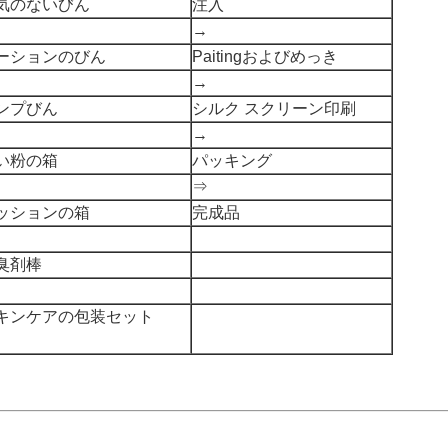
気のないびん
注入
→
ーションのびん
Paitingおよびめっき
→
ンプびん
シルク スクリーン印刷
→
い粉の箱
パッキング
⇒
ッションの箱
完成品
臭剤棒
キンケアの包装セット