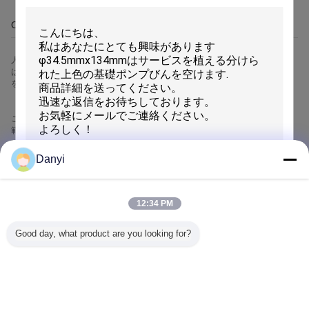
OEM/ODM
人生を明るくするために 人生にちょっとした変化が必要なのです. この製品
はまさにあなたが必要としているものです. 新しい体験をもたらします. 驚異
をもたらすものを探索しましょう!
この製品によって,毎日は肌の楽しみです! 快適さと美しさを楽しむために,全
範囲のケアを提供しています!
Danyi
この製品によって,あなたは日常生活の様々な問題を簡単に解決し,前例のない
便利さを楽しむことができます.この製品はあなたの生活に終わりのないサプ
ライズをもたらします.ユーザー に 分かりやすい インターフェース と 優れた
性能 で 簡単 で 楽しく 使える信頼性の高い品質と 完ぺきなアフターセールス
12:34 PM
サービスです
送信
Good day, what product are you looking for?
R&D
さまざまな生産および技術的な人員87人、25人の年長の技術者を含んで、18
人の技術者、17人のエンジニア（を含む5先輩、中間物6、最初の6）;
言語を変えて下さい