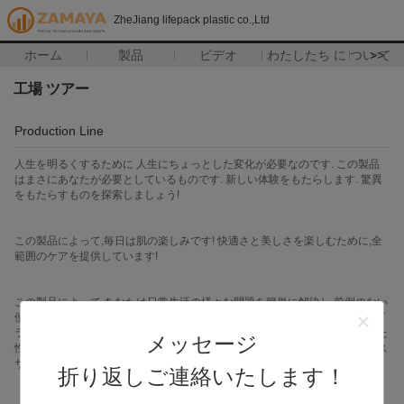
ZheJiang lifepack plastic co.,Ltd
ホーム
製品
ビデオ
わたしたち に つい て
>>
工場 ツアー
Production Line
人生を明るくするために 人生にちょっとした変化が必要なのです. この製品
はまさにあなたが必要としているものです. 新しい体験をもたらします. 驚異
をもたらすものを探索しましょう!
この製品によって,毎日は肌の楽しみです! 快適さと美しさを楽しむために,全
範囲のケアを提供しています!
この製品によって,あなたは日常生活の様々な問題を簡単に解決し,前例のない
便利さを楽しむことができます.この製品はあなたの生活に終わりのないサプ
ライズをもたらします.ユーザー に 分かりやすい インターフェース と 優れた
メッセージ
性能 で 簡単 で 楽しく 使える信頼性の高い品質と 完ぺきなアフターセールス
サービスです
折り返しご連絡いたします！