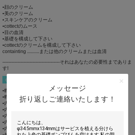
•顔のクリーム
•美のクリーム
•スキンケアのクリーム
•cottectのムース
•目の血清
•基礎を構成して下さい
•cottectのクリームを構成して下さい
containting ..........または他のクリームまたは
血清
--------------------------------------それはあなたの必要性までありま
す!
メッセージ
•帽子のvacumのめっき及び絵画
•帽子の熱押すこと
折り返しご連絡いたします！
•内部の帽子のpainitng及び真空のめっき
•内部の帽子の側面に熱押すこと
•内部のびんのpaintng
•内部のびんのめっき
•内部のびんの印刷
•外のびんの内部の絵画