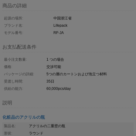
商品の詳細
起源の場所:
中国浙江省
ブランド名:
Lifepack
モデル番号:
RF-JA
お支払配送条件
最小注文数量:
1 つの場合
価格:
交渉可能
パッケージの詳細:
5つの層のカートンおよび泡立つ材料
受渡し時間:
35日
供給の能力:
60,000pcs/day
説明
化粧品のアクリルの瓶
製品名:
アクリルの二重壁の瓶
形状:
ラウンド