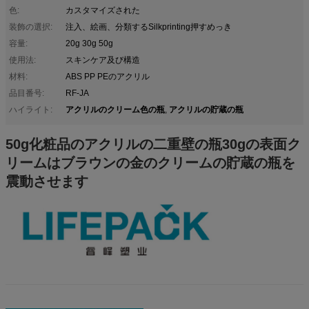
色:
カスタマイズされた
装飾の選択:
注入、絵画、分類するSilkprinting押すめっき
容量:
20g 30g 50g
使用法:
スキンケア及び構造
材料:
ABS PP PEのアクリル
品目番号:
RF-JA
アクリルのクリーム色の瓶
アクリルの貯蔵の瓶
ハイライト:
,
50g化粧品のアクリルの二重壁の瓶30gの表面ク
リームはブラウンの金のクリームの貯蔵の瓶を
震動させます