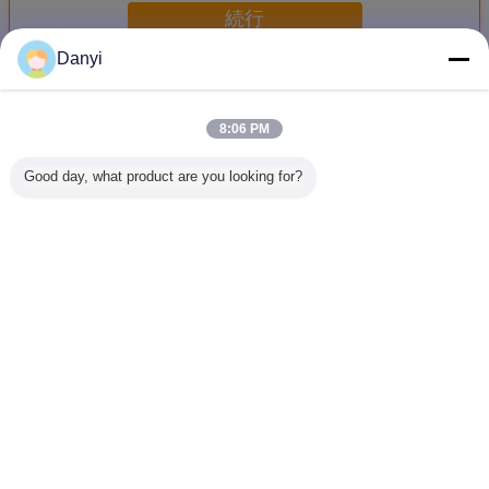
続行
Danyi
化粧品のアクリルの瓶
多く
8:06 PM
Good day, what product are you looking for?
プレキシガラス シ
シリンダー空の構
化粧品、シリンダ
ローショ
リンダーは、50g
造の容器、化粧品
ー空の構造の容器
のカスタ
有機金属の青、構
のための20ml贅沢
のための50ml青く
れた色の
造の瓶震動します
なアクリルの瓶
贅沢な化粧品の瓶
アクリルの
容量はク
にな
言語を変えて下さい
Japanese
ホーム
|
わたしたち に つい て
|
連絡 ください
|
地図
|
プライバシーポリシー
デスクトップの眺め
Copyright © 2018 - 2026 ZheJiang lifepack plastic co.,Ltd.