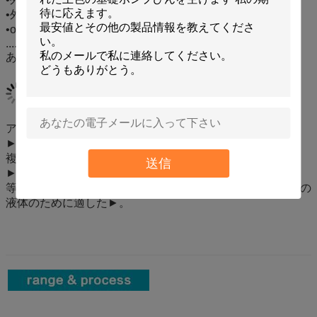
•外のびんの印刷
•outerpalting外のびん
..................................................................
あらゆる色の注入のためのどの部品でも利用できます
アクリルの外の層の►の二重壁
► 20g 30gおよび50g容量の選択
複数の使用のための►のclasiic丸型
送信
►はあらゆる色の注入透明な瓶を含んでいます
等として基礎、血清、クリーム、ローションのような複数の
液体のために適した►。