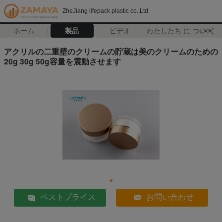
ZheJiang lifepack plastic co.,Ltd
ホーム
製品
ビデオ
わたしたち に つい て
>>
アクリルの二重壁のクリームの貯蔵は美のクリームのための
20g 30g 50g容量を震動させます
ベストプライス
お問い合わせ