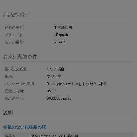
商品の詳細
起源の場所:
中国浙江省
ブランド名:
Lifepack
モデル番号:
RF-AD
お支払配送条件
最小注文数量:
1 つの場合
価格:
交渉可能
パッケージの詳細:
5つの層のカートンおよび泡立つ材料
受渡し時間:
35日
供給の能力:
60,000pcs/day
説明
空気のない化粧品の瓶
製品名:
優雅で空気のない化粧品の瓶