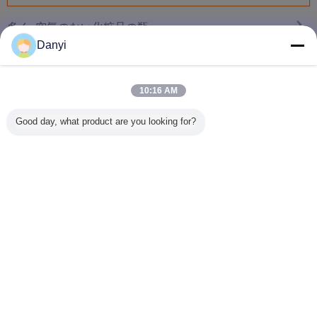
空気のない化粧品の瓶
多く
Danyi
10:16 AM
上限のプラスチッ
中国の製造者の化
1.7 Ozの有機性空
装飾を印
ク15ml 30ml 50ml
粧品の包装のスキ
の空気のない化粧
たが付い
Good day, what product are you looking for?
の化粧品の真空の
ン ケアのクリーム
品の瓶の黒の真空
沢な黒15
瓶のクリーム ポン
の容器15ml 30ml
はシリンダー形を
スチック
プ空気のない化粧
50mlアクリルの空
震動させます
容
品
気のない
Comstimcの瓶
言語を変えて下さい
s
Japanese
ホーム
|
わたしたち に つい て
|
連絡 ください
|
地図
|
プライバシーポリシー
デスクトップの眺め
Copyright © 2018 - 2025 ZheJiang lifepack plastic co.,Ltd.