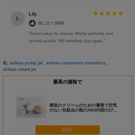
it up properly!""The Pico 4's visual clarity is
fantastic once you dial in the IPD correctly. The
Lily
L
manual adjustment is smooth, and finding that
役に立つ (666)
sweet spot makes all the difference. No more eye
"Great value for money. Works perfectly and
strain during long sessions. Highly recommend
arrived quickly. Will definitely buy again."
taking the time to set it up properly!""The Pico 4's
visual clarity is fantastic once you dial in the IPD
correctly. The manual adjustment is smooth, and
airless pump jar
airless containers cosmetics
札:
,
,
finding that sweet spot makes all the difference.
airless cream jar
No more eye strain during long sessions. Highly
recommend taking the time to set it up
最高の価格で
properly!""The Pico 4's visual clarity is fantastic
once you dial in the IPD correctly. The manual
adjustment is smooth, and finding that sweet spot
構造のクリームのための優雅で空気
makes all the difference. No more eye strain
のない化粧品の瓶のABS内部のびん
during long sessions. Highly r
15g 30g 50g
続行