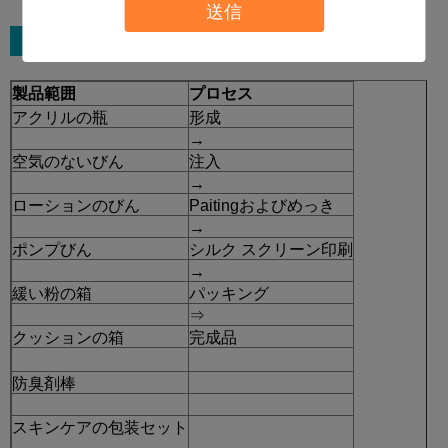
送信
製品範囲
プロセス
アクリルの瓶
形成
→
空気のないびん
注入
→
ローションのびん
Paitingおよびめっき
→
ポンプびん
シルク スクリーン印刷
→
緩い粉の箱
パッキング
⇒
クッションの箱
完成品
防臭剤棒
スキンケアの包装セット