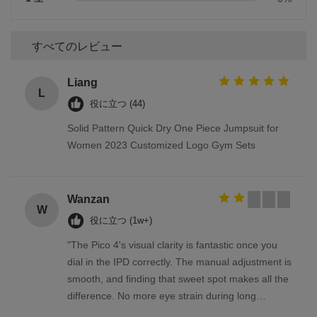
すべてのレビュー
Liang
L
役に立つ (44)
Solid Pattern Quick Dry One Piece Jumpsuit for
Women 2023 Customized Logo Gym Sets
Wanzan
W
役に立つ (1w+)
"The Pico 4's visual clarity is fantastic once you
dial in the IPD correctly. The manual adjustment is
smooth, and finding that sweet spot makes all the
difference. No more eye strain during long
sessions. Highly recommend taking the time to set