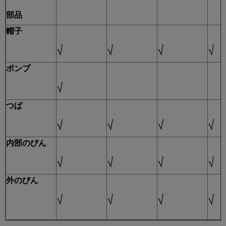
部品
帽子
√
√
√
√
ポンプ
√
つば
√
√
√
√
内部のびん
√
√
√
√
外のびん
√
√
√
√