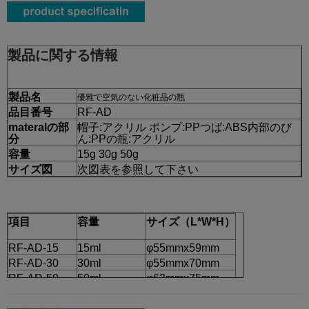
製品に関する情報
製品名
優雅で空気のない化粧品の瓶
品目番号
RF-AD
materalの部
帽子:アクリル ポンプ:PPつば:ABS内部のび
分
ん:PPの瓶:アクリル
容量
15g 30g 50g
サイズ図
次図表を参照して下さい
項目
容量
サイズ（L*W*H）
RF-AD-15
15ml
φ55mmx59mm
RF-AD-30
30ml
φ55mmx70mm
RF-AD-50
50ml
φ63mmx75mm