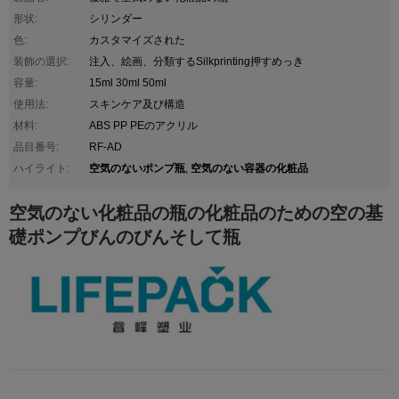
形状:
シリンダー
色:
カスタマイズされた
装飾の選択:
注入、絵画、分類するSilkprinting押すめっき
容量:
15ml 30ml 50ml
使用法:
スキンケア及び構造
材料:
ABS PP PEのアクリル
品目番号:
RF-AD
空気のないポンプ瓶
空気のない容器の化粧品
ハイライト:
,
空気のない化粧品の瓶の化粧品のための空の基
礎ポンプびんのびんそして瓶