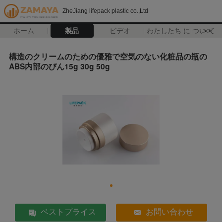
ZheJiang lifepack plastic co.,Ltd
ホーム
製品
ビデオ
わたしたち に つい て
>>
構造のクリームのための優雅で空気のない化粧品の瓶の
ABS内部のびん15g 30g 50g
ベストプライス
お問い合わせ