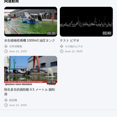
関連動画
00:30
02:40
水生植物収穫機 1000m3 油圧タンク
テスト ビデオ
水草切断船
その他のビデオ
June 12, 2025
June 12, 2025
00:59
陸生多目的掘削船 6.5 メートル 掘削
用
掘泥機
June 12, 2025